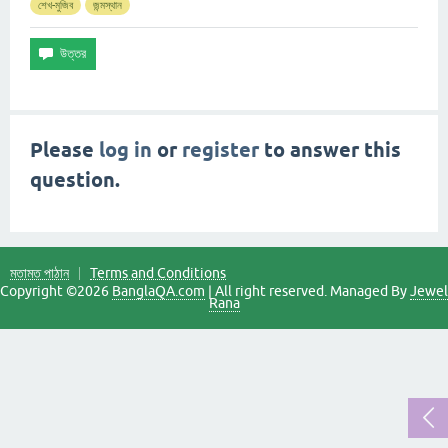
শেখ-মুজিব
জন্মস্থান
Please
log in
or
register
to answer this
question.
মতামত পাঠান
Terms and Conditions
Copyright ©2026
BanglaQA.com
| All right reserved. Managed By
Jewel
Rana