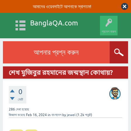
আমাদের ওয়েবসাইটে আপনাকে স্বাগতম!
BanglaQA.com
প্রবেশ করুন
আপনার প্রশ্ন করুন
শেখ মুজিবুর রহমানের জন্মস্থান কোথায়?
0
ভোট
286
দেখা হয়েছে
জিজ্ঞাসা করেছে
Feb 16, 2024
in
বাংলাদেশ
by
jewel
(
1.2k
পয়েন্ট)