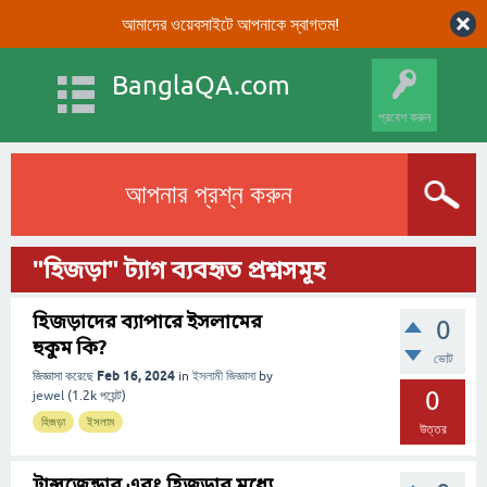
আমাদের ওয়েবসাইটে আপনাকে স্বাগতম!
BanglaQA.com
প্রবেশ করুন
আপনার প্রশ্ন করুন
"হিজড়া" ট্যাগ ব্যবহৃত প্রশ্নসমূহ
হিজড়াদের ব্যাপারে ইসলামের
0
হুকুম কি?
ভোট
Feb 16, 2024
জিজ্ঞাসা করেছে
in
ইসলামী জিজ্ঞাসা
by
0
jewel
(
1.2k
পয়েন্ট)
হিজড়া
ইসলাম
উত্তর
ট্রান্সজেন্ডার এবং হিজড়ার মধ্যে